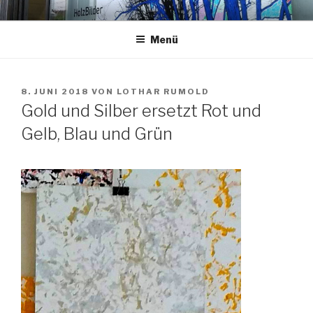
Zum
HOLZBILDER2018
Lothar Rumold im InfoCenter am Karlsruher Hauptfriedhof
Inhalt
Menü
springen
VERÖFFENTLICHT
8. JUNI 2018
VON
LOTHAR RUMOLD
AM
Gold und Silber ersetzt Rot und
Gelb, Blau und Grün