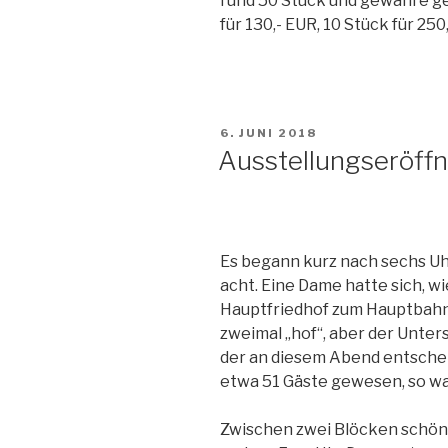
rund 50 Stück und gewähre ger
für 130,- EUR, 10 Stück für 250
VERÖFFENTLICHT
6. JUNI 2018
AM
Ausstellungseröff
Es begann kurz nach sechs Uh
acht. Eine Dame hatte sich, wi
Hauptfriedhof zum Hauptbahn
zweimal „hof“, aber der Unter
der an diesem Abend entschei
etwa 51 Gäste gewesen, so wa
Zwischen zwei Blöcken schöns