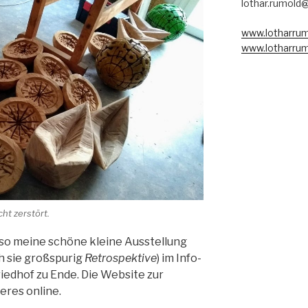
lothar.rumold
www.lotharrum
www.lotharrum
ht zerstört.
so meine schöne kleine Ausstellung
ch sie großspurig
Retrospektive
) im Info-
iedhof zu Ende. Die Website zur
teres online.