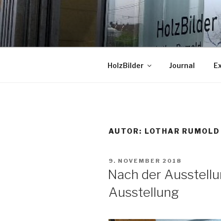
Zum
Inhalt
HOLZBILD
springen
Lothar Rumold im InfoCenter 
HolzBilder
Journal
E
AUTOR:
LOTHAR RUMOLD
VERÖFFENTLICHT
9. NOVEMBER 2018
AM
Nach der Ausstellun
Ausstellung