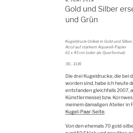
VERÖFFENTLICHT
8. JUNI 2018
AM
Gold und Silber ers
und Grün
Kugeldruck-Unikat in Gold und Silber
Acryl auf starkem Aquarell-Papier
61 x 43 cm (oder als Querformat)
30,- EUR
Die drei Kugeldrucke, die bei
worden sind, habe ich heute d
entstanden gleichfalls 2007, a
Künstlermesse) bzw. Kornwesth
meinem damaligen Atelier in 
Kugel-Paar-Seite
.
Von den ehemals 70 gold-silb