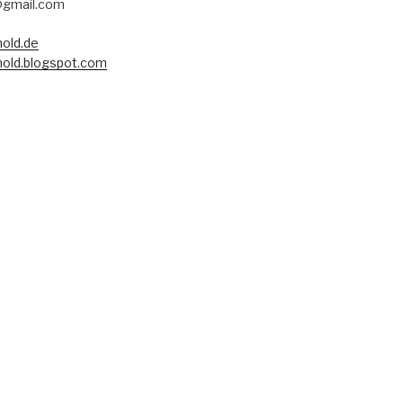
@gmail.com
old.de
old.blogspot.com