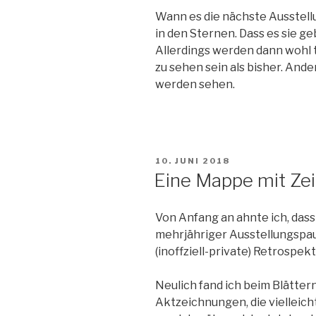
Wann es die nächste Ausstellu
in den Sternen. Dass es sie ge
Allerdings werden dann wohl t
zu sehen sein als bisher. Ande
werden sehen.
VERÖFFENTLICHT
10. JUNI 2018
AM
Eine Mappe mit Ze
Von Anfang an ahnte ich, dass
mehrjähriger Ausstellungspau
(inoffziell-private) Retrospe
Neulich fand ich beim Blätter
Aktzeichnungen, die vielleic