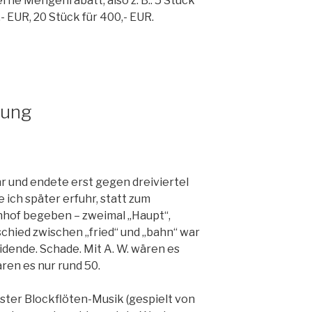
ne Mengenrabatt, also z. B.: 5 Stück
,- EUR, 20 Stück für 400,- EUR.
nung
r und endete erst gegen dreiviertel
e ich später erfuhr, statt zum
hof begeben – zweimal „Haupt“,
schied zwischen „fried“ und „bahn“ war
dende. Schade. Mit A. W. wären es
ren es nur rund 50.
ter Blockflöten-Musik (gespielt von