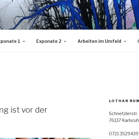
ER2018
am Karlsruher Hauptfriedhof
xponate 1
Exponate 2
Arbeiten im Umfeld
LOTHAR RU
g ist vor der
Schnetzlerstr.
76137 Karlsru
0721 3529439